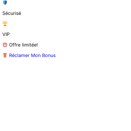
Sécurisé
VIP
Offre limitée!
Réclamer Mon Bonus