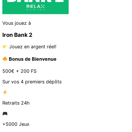
Vous jouez à
Iron Bank 2
Jouez en argent réel!
Bonus de Bienvenue
500€ + 200 FS
Sur vos 4 premiers dépôts
Retraits 24h
+5000 Jeux